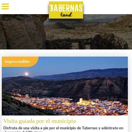
ES
/
EN
/
DE
/
FR
Imprescindible
Visita guiada por el municipio
Disfruta de una visita a pie por el municipio de Tabernas y adéntrate en