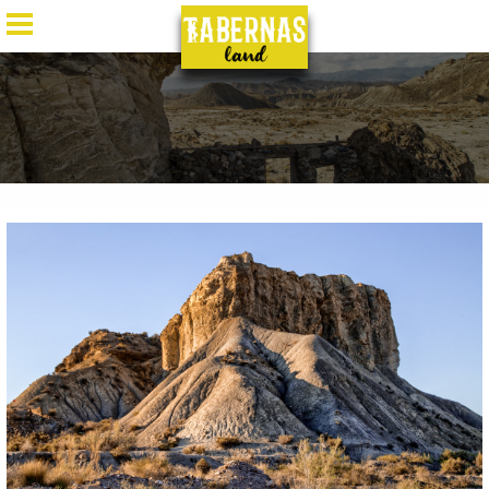
ES
/
EN
/
DE
/
FR