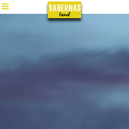
ES
/
EN
/
DE
/
FR