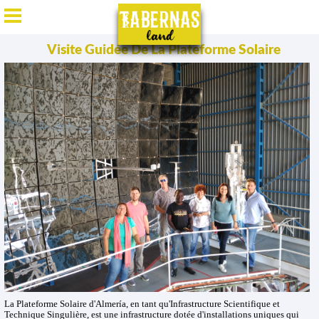
ES
/
EN
/
DE
/
FR
Visite Guidée De La Plateforme Solaire
La Plateforme Solaire d'Almería, en tant qu'Infrastructure Scientifique et
Technique Singulière, est une infrastructure dotée d'installations uniques qui