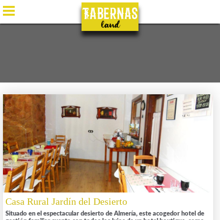
ES
/
EN
/
DE
/
FR
Casa Rural Jardín del Desierto
Situado en el espectacular desierto de Almería, este acogedor hotel de