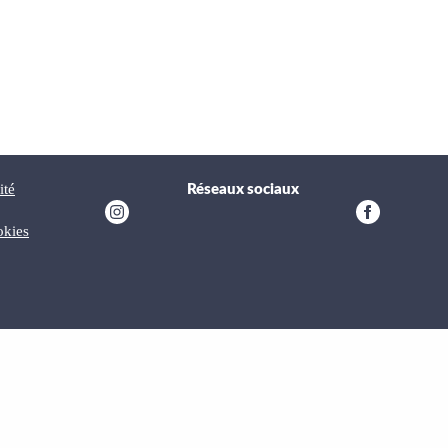
ité
Réseaux sociaux
okies