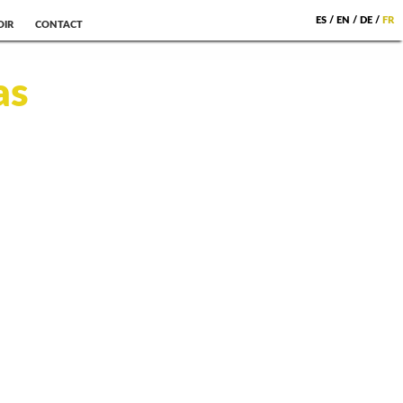
ES
/
EN
/
DE
/
FR
OIR
CONTACT
as