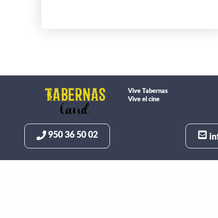
Vive Tabernas
Vive el cine
950 36 50 02
in