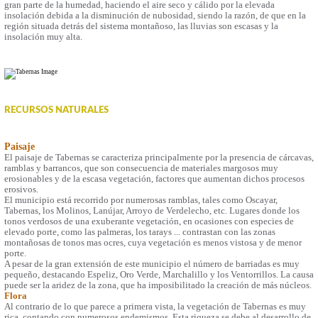
gran parte de la humedad, haciendo el aire seco y cálido por la elevada
insolación debida a la disminución de nubosidad, siendo la razón, de que en la
región situada detrás del sistema montañoso, las lluvias son escasas y la
insolación muy alta.
RECURSOS NATURALES
Paisaje
El paisaje de Tabernas se caracteriza principalmente por la presencia de cárcavas,
ramblas y barrancos, que son consecuencia de materiales margosos muy
erosionables y de la escasa vegetación, factores que aumentan dichos procesos
erosivos.
El municipio está recorrido por numerosas ramblas, tales como Oscayar,
Tabernas, los Molinos, Lanújar, Arroyo de Verdelecho, etc. Lugares donde los
tonos verdosos de una exuberante vegetación, en ocasiones con especies de
elevado porte, como las palmeras, los tarays ... contrastan con las zonas
montañosas de tonos mas ocres, cuya vegetación es menos vistosa y de menor
porte.
A pesar de la gran extensión de este municipio el número de barriadas es muy
pequeño, destacando Espeliz, Oro Verde, Marchalillo y los Ventorrillos. La causa
puede ser la aridez de la zona, que ha imposibilitado la creación de más núcleos.
Flora
Al contrario de lo que parece a primera vista, la vegetación de Tabernas es muy
rica, contando con numerosos endemismos. Esta riqueza se debe al desarrollo de