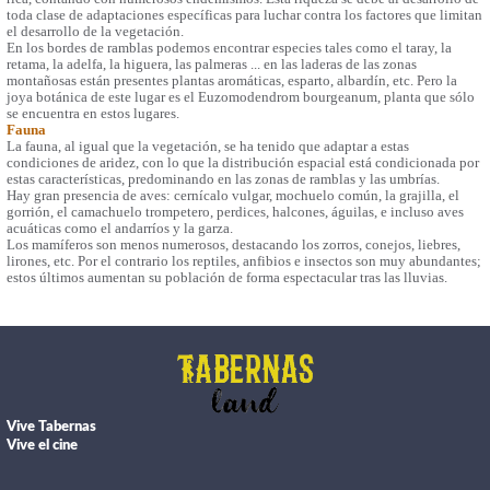
toda clase de adaptaciones específicas para luchar contra los factores que limitan
el desarrollo de la vegetación.
En los bordes de ramblas podemos encontrar especies tales como el taray, la
retama, la adelfa, la higuera, las palmeras ... en las laderas de las zonas
montañosas están presentes plantas aromáticas, esparto, albardín, etc. Pero la
joya botánica de este lugar es el Euzomodendrom bourgeanum, planta que sólo
se encuentra en estos lugares.
Fauna
La fauna, al igual que la vegetación, se ha tenido que adaptar a estas
condiciones de aridez, con lo que la distribución espacial está condicionada por
estas características, predominando en las zonas de ramblas y las umbrías.
Hay gran presencia de aves: cernícalo vulgar, mochuelo común, la grajilla, el
gorrión, el camachuelo trompetero, perdices, halcones, águilas, e incluso aves
acuáticas como el andarríos y la garza.
Los mamíferos son menos numerosos, destacando los zorros, conejos, liebres,
lirones, etc. Por el contrario los reptiles, anfibios e insectos son muy abundantes;
estos últimos aumentan su población de forma espectacular tras las lluvias.
Vive Tabernas
Vive el cine