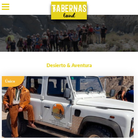
ES
/
EN
/
DE
/
FR
Desierto & Aventura
Único