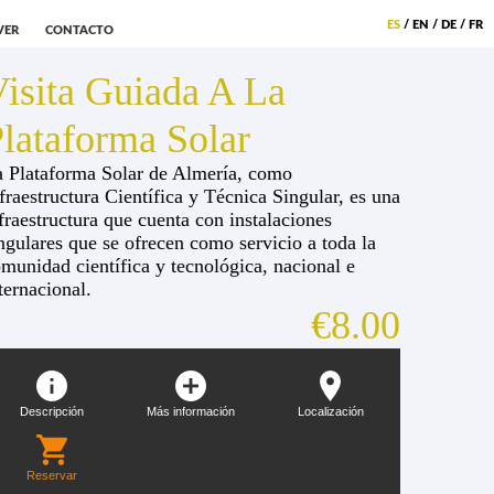
ES
/
EN
/
DE
/
FR
VER
CONTACTO
isita Guiada A La
lataforma Solar
 Plataforma Solar de Almería, como
fraestructura Científica y Técnica Singular, es una
fraestructura que cuenta con instalaciones
ngulares que se ofrecen como servicio a toda la
munidad científica y tecnológica, nacional e
ternacional.
€8.00