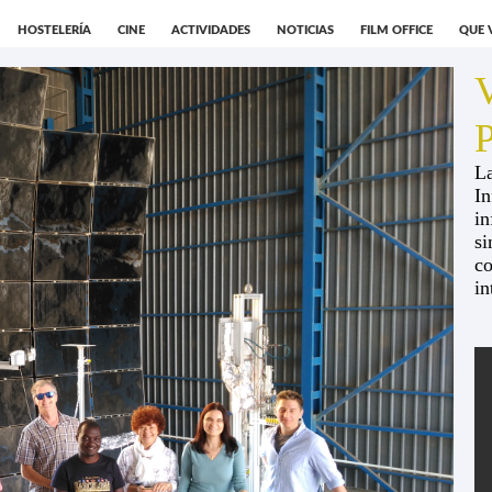
HOSTELERÍA
CINE
ACTIVIDADES
NOTICIAS
FILM OFFICE
QUE 
V
P
La
In
in
si
co
in