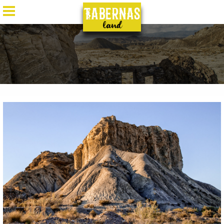
ES
/
EN
/
DE
/
FR