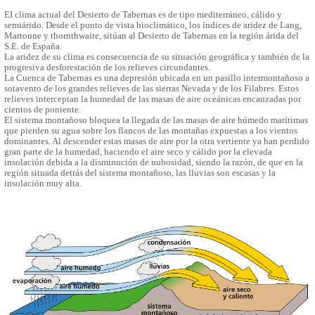
EI clima actual del Desierto de Tabernas es de tipo mediterráneo, cálido y
semiárido. Desde el punto de vista bioclimático, los índices de aridez de Lang,
Martonne y thornthwaite, sitúan al Desierto de Tabernas en la región árida del
S.E. de España.
La aridez de su clima es consecuencia de su situación geográfica y también de la
progresiva desforestación de los relieves circundantes.
La Cuenca de Tabernas es una depresión ubicada en un pasillo intermontañoso a
sotavento de los grandes relieves de las sierras Nevada y de los Filabres. Estos
relieves interceptan la humedad de las masas de aire oceánicas encauzadas por
cientos de poniente.
El sistema montañoso bloquea la llegada de las masas de aire húmedo marítimas
que pierden su agua sobre los flancos de las montañas expuestas a los vientos
dominantes. Al descender estas masas de aire por la otra vertiente ya han perdido
gran parte de la humedad, haciendo el aire seco y cálido por la elevada
insolación debida a la disminución de nubosidad, siendo la razón, de que en la
región situada detrás del sistema montañoso, las lluvias son escasas y la
insolación muy alta.