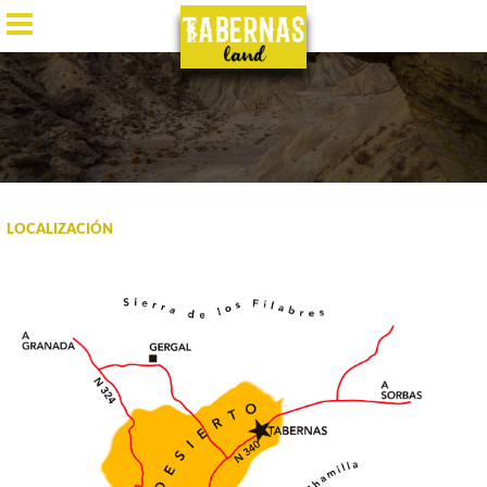
ES
/
EN
/
DE
/
FR
LOCALIZACIÓN