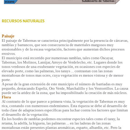
RECURSOS NATURALES
Paisaje
El paisaje de Tabernas se caracteriza principalmente por la presencia de cárcavas,
ramblas y barrancos, que son consecuencia de materiales margosos muy
erosionables y de la escasa vegetación, factores que aumentan dichos procesos
erosivos.
El municipio está recorrido por numerosas ramblas, tales como Oscayar,
Tabernas, los Molinos, Lanújar, Arroyo de Verdelecho, etc. Lugares donde los
tonos verdosos de una exuberante vegetación, en ocasiones con especies de
elevado porte, como las palmeras, los tarays ... contrastan con las zonas
montañosas de tonos mas ocres, cuya vegetación es menos vistosa y de menor
porte.
A pesar de la gran extensión de este municipio el número de barriadas es muy
pequeño, destacando Espeliz, Oro Verde, Marchalillo y los Ventorrillos. La causa
puede ser la aridez de la zona, que ha imposibilitado la creación de más núcleos.
Flora
Al contrario de lo que parece a primera vista, la vegetación de Tabernas es muy
rica, contando con numerosos endemismos. Esta riqueza se debe al desarrollo de
toda clase de adaptaciones específicas para luchar contra los factores que limitan
el desarrollo de la vegetación.
En los bordes de ramblas podemos encontrar especies tales como el taray, la
retama, la adelfa, la higuera, las palmeras ... en las laderas de las zonas
montañosas están presentes plantas aromáticas, esparto, albardín, etc. Pero la