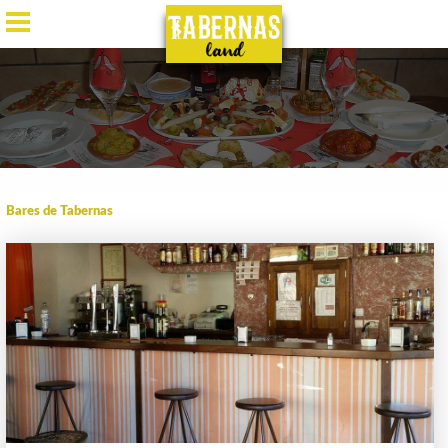
ES
/
EN
/
DE
/
FR
Bares de Tabernas