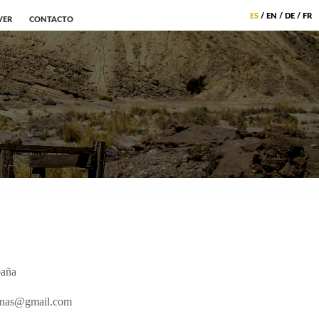
ES
/
EN
/
DE
/
FR
VER
CONTACTO
paña
ernas@gmail.com