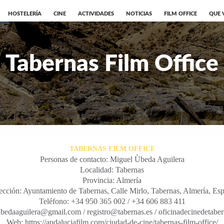
HOSTELERÍA
CINE
ACTIVIDADES
NOTICIAS
FILM OFFICE
QUE 
Tabernas Film Office
TABERNAS FILM OFFICE
Personas de contacto: Miguel Ùbeda Aguilera
Localidad: Tabernas
Provincia: Almería
ección: Ayuntamiento de Tabernas, Calle Mirlo, Tabernas, Almería, Es
Teléfono: +34 950 365 002 / +34 606 883 411
ubedaaguilera@gmail.com / registro@tabernas.es / oficinadecinedetab
Web: https://andaluciafilm.com/ciudad-de-cine/tabernas-film-office/