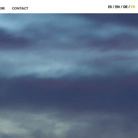
ES
/
EN
/
DE
/
FR
OIR
CONTACT