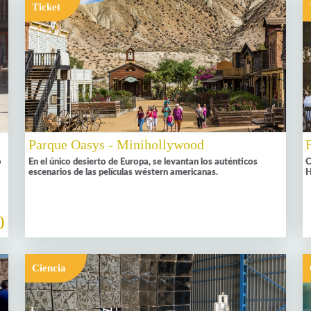
Ticket
Parque Oasys - Minihollywood
o
En el único desierto de Europa, se levantan los auténticos
C
escenarios de las películas wéstern americanas.
H
0
Ciencia