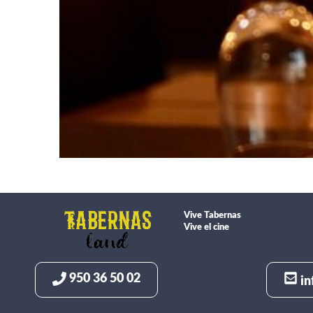
Vive Tabernas
Vive el cine
950 36 50 02
in